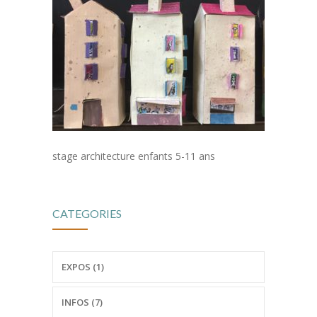
-- Stages Adultes
-- Séances ponctuelles
Prépa
-- Dessin et expression plastique
-- Prépa. aux écoles d'art
Stages
stage architecture enfants 5-11 ans
-- Stages Enfants/Ados
-- Stages Adultes
CATEGORIES
-- Séances ponctuelles
EXPOS (1)
Tarifs
Inscription
INFOS (7)