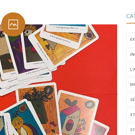
CA
EX
IN
L'
MO
SÉ
ST
ST