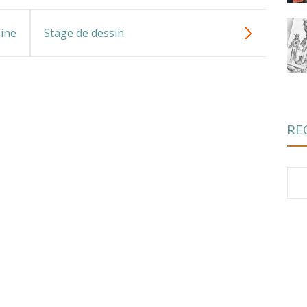
aine
Stage de dessin
19 au 23 octobre 26
RE
Re