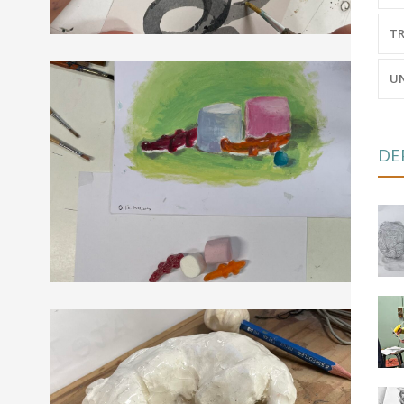
TR
UN
DE