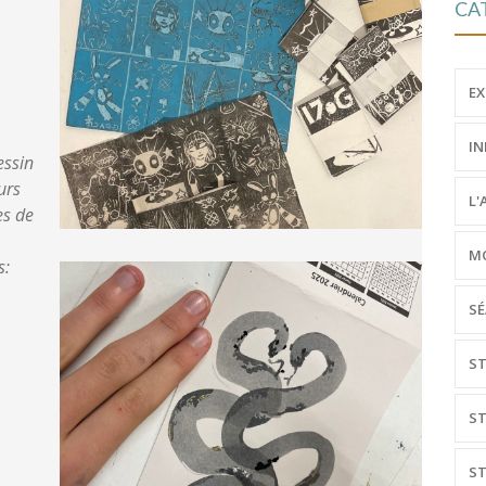
CA
EX
IN
essin
urs
L'
es de
MO
s:
SÉ
ST
ST
ST